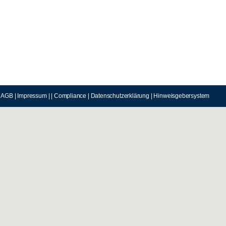
AGB
|
Impressum
|
|
Compliance
|
Datenschutzerklärung
|
Hinweisgebersystem