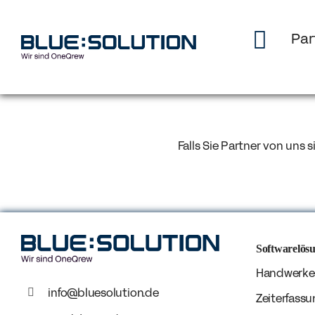
Skip
to
Par
content
Falls Sie Partner von uns s
Softwarelös
Handwerke
info@bluesolution.de
Zeiterfassu